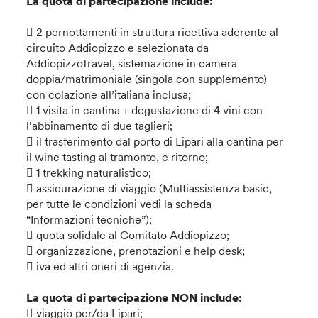
La quota di partecipazione include:
 2 pernottamenti in struttura ricettiva aderente al
circuito Addiopizzo e selezionata da
AddiopizzoTravel, sistemazione in camera
doppia/matrimoniale (singola con supplemento)
con colazione all’italiana inclusa;
 1 visita in cantina + degustazione di 4 vini con
l’abbinamento di due taglieri;
 il trasferimento dal porto di Lipari alla cantina per
il wine tasting al tramonto, e ritorno;
 1 trekking naturalistico;
 assicurazione di viaggio (Multiassistenza basic,
per tutte le condizioni vedi la scheda
“Informazioni tecniche”);
 quota solidale al Comitato Addiopizzo;
 organizzazione, prenotazioni e help desk;
 iva ed altri oneri di agenzia.
La quota di partecipazione NON include:
 viaggio per/da Lipari;