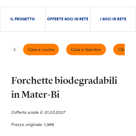
IL PROGETTO
OFFERTE SOCI IN RETE
I SOCI IN RETE
Casa e cucina
Casa e Giardino
Cibo e B
Forchette biodegradabili
in Mater-Bi
L’offerta scade il: 01.03.2027
Prezzo originale: 1,98€