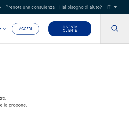
o
Prenota una consulenza
Hai bisogno di aiuto?
IT
DIVENTA
e
ACCEDI
CLIENTE
tro.
he le propone.