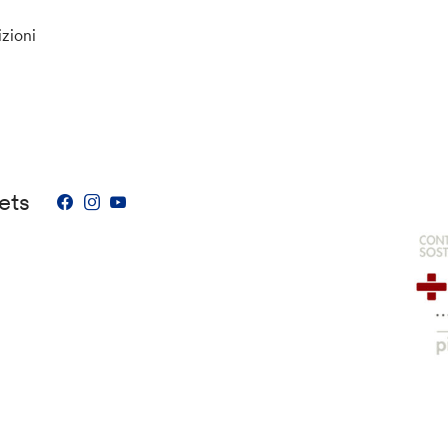
izioni
ets