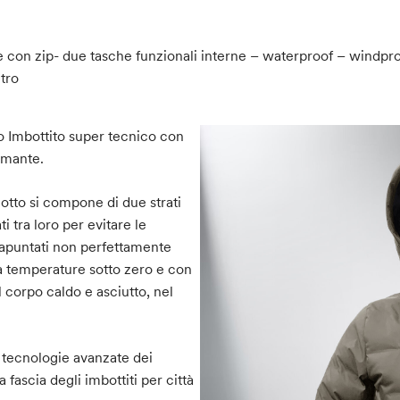
 con zip- due tasche funzionali interne – waterproof – windpr
tro
o Imbottito super tecnico con
rmante.
motto si compone di due strati
tra loro per evitare le
rapuntati non perfettamente
e a temperature sotto zero e con
 corpo caldo e asciutto, nel
e tecnologie avanzate dei
fascia degli imbottiti per città