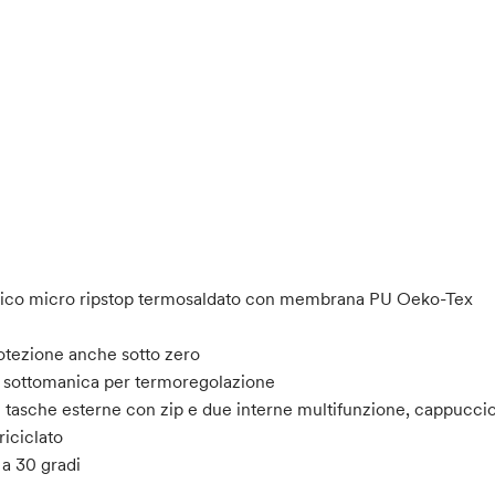
Tubico micro ripstop termosaldato con membrana PU Oeko-Tex
rotezione anche sotto zero
ne sottomanica per termoregolazione
tasche esterne con zip e due interne multifunzione, cappuccio 
riciclato
a 30 gradi