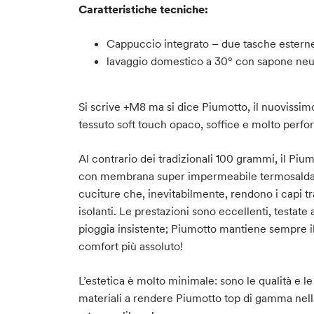
Caratteristiche tecniche:
Cappuccio integrato – due tasche esterne
lavaggio domestico a 30° con sapone neu
Si scrive +M8 ma si dice Piumotto, il nuovissim
tessuto soft touch opaco, soffice e molto perfo
Al contrario dei tradizionali 100 grammi, il Piu
con membrana super impermeabile termosaldati 
cuciture che, inevitabilmente, rendono i capi t
isolanti. Le prestazioni sono eccellenti, testat
pioggia insistente; Piumotto mantiene sempre il
comfort più assoluto!
L’estetica è molto minimale: sono le qualità e l
materiali a rendere Piumotto top di gamma nella 