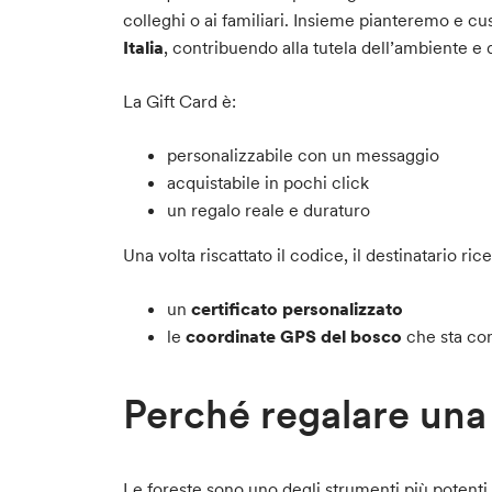
colleghi o ai familiari. Insieme pianteremo e 
Italia
, contribuendo alla tutela dell’ambiente e d
La Gift Card è:
personalizzabile con un messaggio
acquistabile in pochi click
un regalo reale e duraturo
Una volta riscattato il codice, il destinatario ric
un
certificato personalizzato
le
coordinate GPS del bosco
che sta con
Perché regalare una
Le foreste sono uno degli strumenti più potenti 