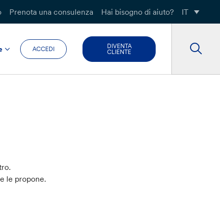
o
Prenota una consulenza
Hai bisogno di aiuto?
IT
DIVENTA
e
ACCEDI
CLIENTE
tro.
he le propone.