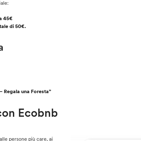
ale:
da 45€
tale di 50€.
a
 – Regala una Foresta”
 con Ecobnb
alle persone più care, ai