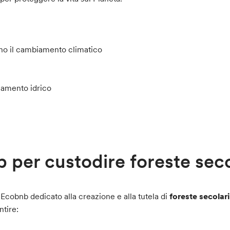
no il cambiamento climatico
namento idrico
b per custodire foreste seco
di Ecobnb dedicato alla creazione e alla tutela di
foreste secolari 
tire: