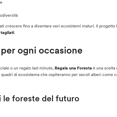
te
odiversità
sciati crescere fino a diventare veri ecosistemi maturi. Il proget
agliati
.
 per ogni occasione
iale o un regalo last minute,
Regala una Foresta
è una scelta o
i quadri di ecosistema che ospiteranno per secoli alberi come casta
 le foreste del futuro