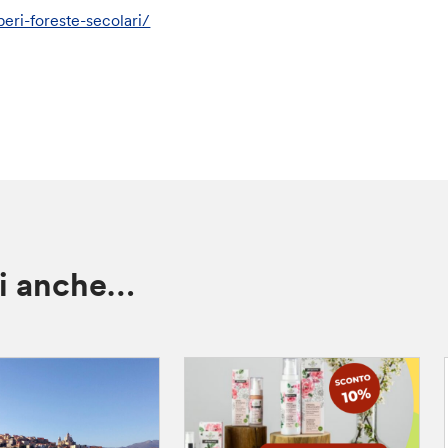
eri-foreste-secolari/
ti anche…