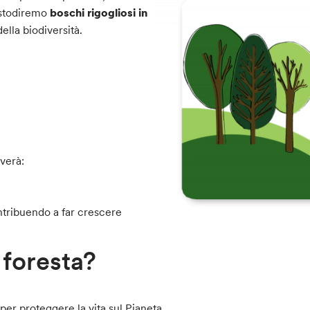
custodiremo
boschi rigogliosi in
ella biodiversità.
everà:
tribuendo a far crescere
 foresta?
per proteggere la vita sul Pianeta.