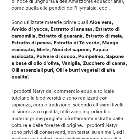
di noce di unghuraua dell’Amazzonia ecuadoriana),
come quella alle pendici dell’Hymalaia, ecc..
Sono utilizzate materie prime quali
Aloe vera,
Amido di yucca, Estratto di ananas, Estratto di
camomilla, Estratto di guaranà, Estratto di mela,
Estratto di pesca, Estratto di Tè verde, Mango
essiccato, Miele, Noci del sapone, Papaia
essiccata, Polvere di cocco, Pompelmo, Sapone
a base di olio d’oliva, Vaniglia, Zucchero di canna,
Olii essenziali puri, Olii e burri vegetali di alta
qualita’.
I prodotti Natyr del commercio equo e solidale
tutelano la biodiversità e sono realizzati con
sapienza, cura e tradizione, secondo altissimi livelli
di sicurezza e qualità, utilizzano ingredienti e
materie prime pregiate, direttamente estratte dalle
colture e dalle foreste di origine. I prodotti Natyr
sono privi di conservanti, non testati su animali, ed i
profumi ed i colori sono esclusivamente naturali e