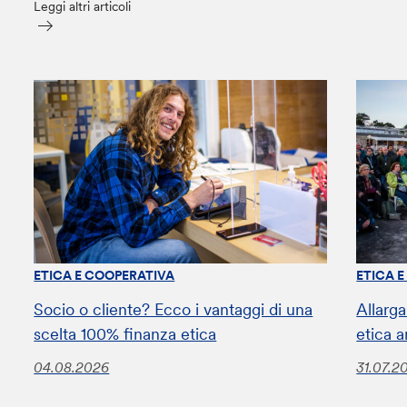
Leggi altri articoli
ETICA E COOPERATIVA
ETICA 
Socio o cliente? Ecco i vantaggi di una
Allarga
scelta 100% finanza etica
etica a
04.08.2026
31.07.2