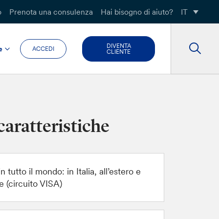
o
Prenota una consulenza
Hai bisogno di aiuto?
IT
DIVENTA
e
ACCEDI
CLIENTE
caratteristiche
in tutto il mondo: in Italia, all’estero e
e (circuito VISA)