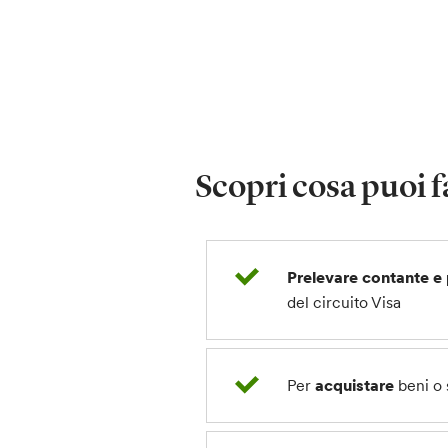
Scopri cosa puoi f
Prelevare contante e
del circuito Visa
Per
acquistare
beni o s