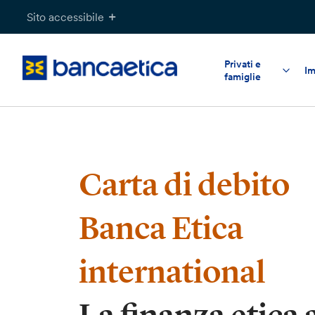
Salta
Sito accessibile
al
contenuto
Privati e
Im
famiglie
Carta di debito
Banca Etica
international