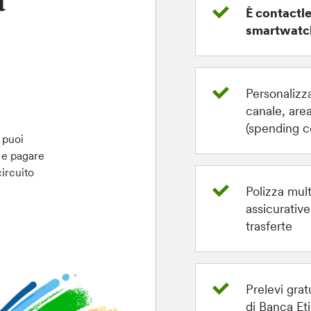
a
È contactl
smartwatc
Personalizza
canale, are
(spending c
 puoi
) e pagare
ircuito
Polizza mult
assicurative
trasferte
Prelevi gra
di Banca Et