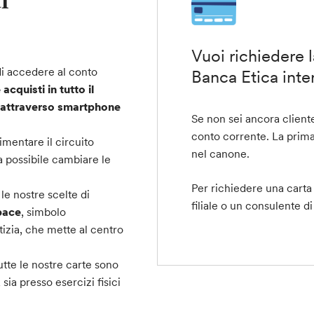
Vuoi richiedere 
di accedere al conto
Banca Etica inte
acquisti in tutto il
 attraverso smartphone
Se non sei ancora client
conto corrente
. La prima
imentare il circuito
nel canone.
a possibile cambiare le
Per richiedere una carta 
e nostre scelte di
filiale o un consulente di
 pace
, simbolo
izia, che mette al centro
tte le nostre carte sono
 sia presso esercizi fisici