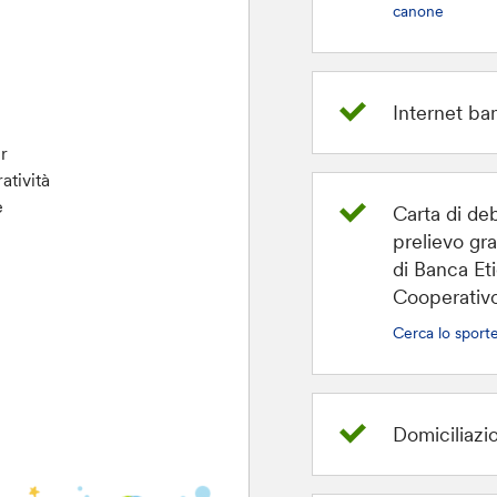
canone
Internet ba
r
atività
e
Carta di deb
prelievo gra
di Banca Et
Cooperativo
Cerca lo sporte
Domiciliazi