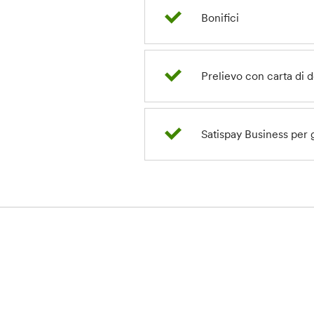
Bonifici
Prelievo con carta di d
Satispay Business
per 