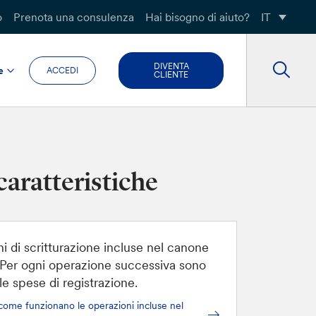
o
Prenota una consulenza
Hai bisogno di aiuto?
IT
DIVENTA
e
ACCEDI
CLIENTE
caratteristiche
i di scritturazione incluse nel canone
. Per ogni operazione successiva sono
le spese di registrazione.
come funzionano le operazioni incluse nel