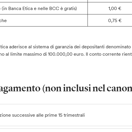
 (in Banca Etica e nelle BCC è gratis)
1,00 €
nche
0,75 €
ica aderisce al sistema di garanzia dei depositanti denominat
o al limite massimo di 100.000,00 euro. Il conto corrente rientra
pagamento (non inclusi nel cano
zione successive alle prime 15 trimestrali