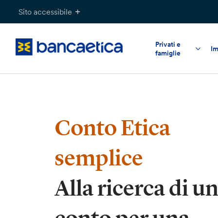
Salta
Sito accessibile
al
contenuto
Privati e
Im
famiglie
Conto Etica
semplice
Alla ricerca di u