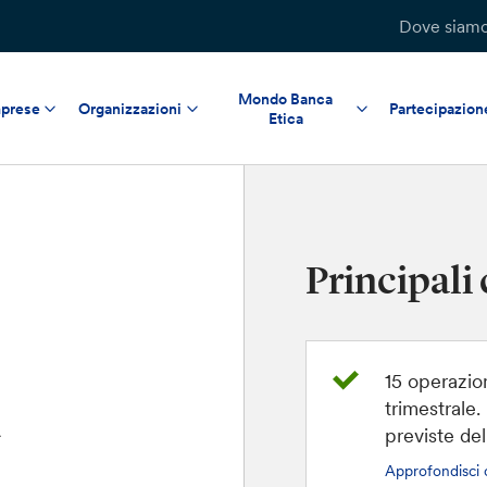
Dove siam
Mondo Banca
prese
Organizzazioni
Partecipazion
Etica
Principali 
15 operazion
n
trimestrale
previste del
Approfondisci 