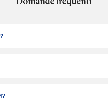
Domande frequenti
G?
M?