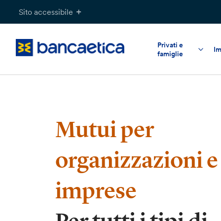
Salta
Sito accessibile
al
contenuto
Privati e
Im
famiglie
Mutui per
organizzazioni e
imprese