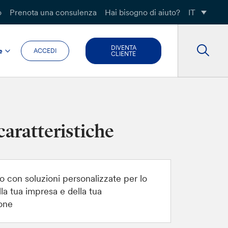
o
Prenota una consulenza
Hai bisogno di aiuto?
IT
DIVENTA
e
ACCEDI
CLIENTE
caratteristiche
o con soluzioni personalizzate per lo
la tua impresa e della tua
one