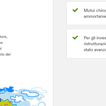
Mutui chirog
ammortamen
ture,
Per gli inve
mo
ristrutturaz
i
stato avanza
nto del