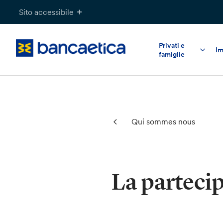
Salta
Sito accessibile
al
contenuto
Privati e
Im
famiglie
Qui sommes nous
La partecip