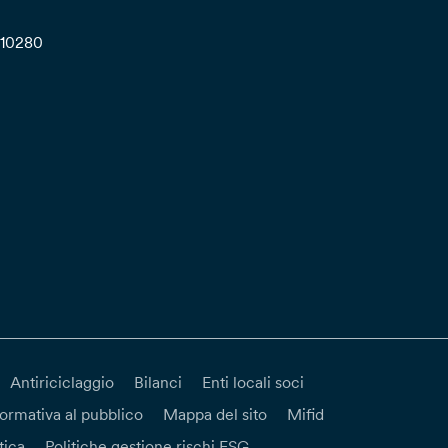
710280
Antiriciclaggio
Bilanci
Enti locali soci
formativa al pubblico
Mappa del sito
Mifid
tica
Politiche gestione rischi ESG