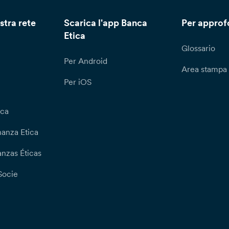
stra rete
Scarica l'app Banca
Per approf
Etica
Glossario
Per Android
Area stampa
Per iOS
ica
nanza Etica
nzas Éticas
Socie