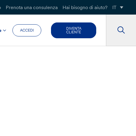
o
Prenota una consulenza
Hai bisogno di aiuto?
IT
DIVENTA
e
ACCEDI
CLIENTE