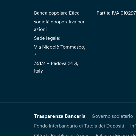
Banca popolare Etica
Partita IVA 01029
società cooperativa per
azioni
Sede legale:
Via Niccolò Tommaseo,
7
35131 – Padova (PD),
Italy
Trasparenza Bancaria
Governo societario
Fondo Interbancario di Tutela dei Depositi
In
Offerta Pubblica di Azioni
Policy di Finanza E