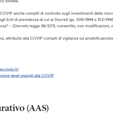
o solidità.
la COVIP anche compiti di controllo sugli investimenti delle risors
li Enti di previdenza di cui ai Decreti lgs. 509/1994 e 103/199
nza” – (Decreto legge 98/2011, convertito, con modificazioni, da
esì, attribuito alla COVIP compiti di vigilanza sui prodotti pensio
w.covip.it/
ssione degli esposti alla COVIP
urativo (AAS)