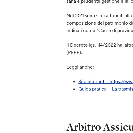
sana e prudente gestione e la lor
Nel 2011 sono stati attribuiti al
composizione del patrimonio deg
indicati come “Casse di previde
Il Decreto lgs. 114/2022 ha, altr
(PEPP).
Leggi anche:
Sito internet – https://ww
Guida pratica – La trasmi
Arbitro Assic