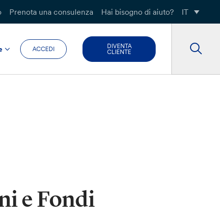
o
Prenota una consulenza
Hai bisogno di aiuto?
IT
DIVENTA
e
ACCEDI
CLIENTE
ni e Fondi