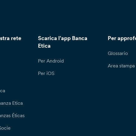
stra rete
Scarica l'app Banca
Per approf
Etica
Glossario
Per Android
Area stampa
Per iOS
ica
nanza Etica
nzas Éticas
Socie