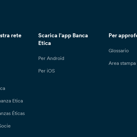
stra rete
Scarica l'app Banca
Per approf
Etica
Glossario
Per Android
Area stampa
Per iOS
ica
nanza Etica
nzas Éticas
Socie