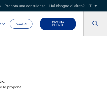
o
Prenota una consulenza
Hai bisogno di aiuto?
IT
DIVENTA
e
ACCEDI
CLIENTE
tro.
he le propone.