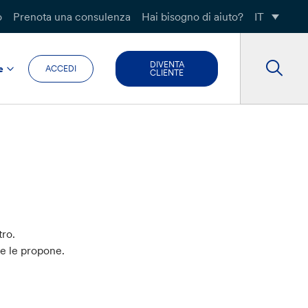
o
Prenota una consulenza
Hai bisogno di aiuto?
IT
DIVENTA
e
ACCEDI
CLIENTE
tro.
he le propone.