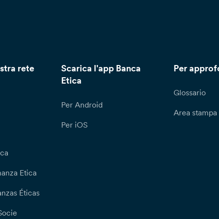
stra rete
Scarica l'app Banca
Per approf
Etica
Glossario
Per Android
Area stampa
Per iOS
ica
nanza Etica
nzas Éticas
Socie