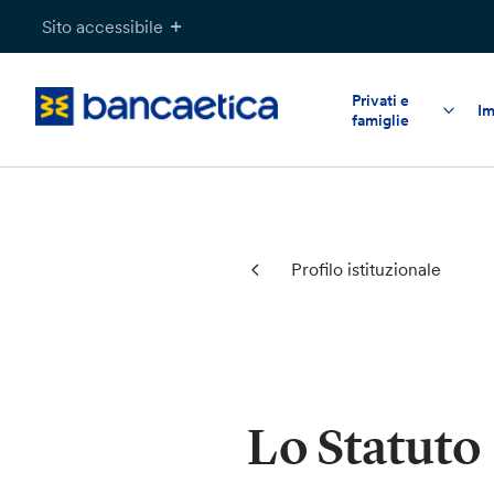
Salta
Sito accessibile
al
contenuto
Privati e
Im
famiglie
Profilo istituzionale
Lo Statuto