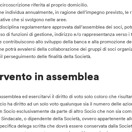
 circoscrizione riferita al proprio domicilio.
ne individua annualmente, in ragione dell’impegno previsto, le r
iative che si svolgono nelle aree.
a disciplina regolamentare approvata dall’assemblea dei soci, po
so di funzioni di gestione, indirizzo e/o rappresentanza verso i 
e contribuiscono allo sviluppo della banca e alla promozione del
ne potrà avvalersi della collaborazione dei gruppi di soci organi
il perseguimento delle finalità della Società.
ervento in assemblea
ssemblea ed esercitarvi il diritto di voto solo coloro che risultan
o ha diritto ad un solo voto qualunque sia il numero delle azioni
 Socio esclusivamente da parte di altro Socio che non sia com
Sindacale, o dipendente della Società, ovvero appartenente alle
 specifica delega scritta che dovrà essere conservata dalla Soci