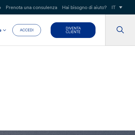
o
Prenota una consulenza
Hai bisogno di aiuto?
IT
DIVENTA
e
ACCEDI
CLIENTE