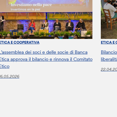
ETICA E COOPERATIVA
ETICA E
L’assemblea dei soci e delle socie di Banca
Bilanci
Etica approva il bilancio e rinnova il Comitato
liberali
Etico
22.04.2
16.05.2026