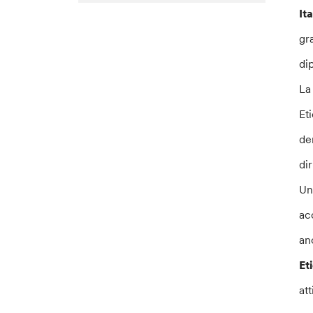
Ita
gr
di
La
Eti
de
di
Un
ac
an
Et
at