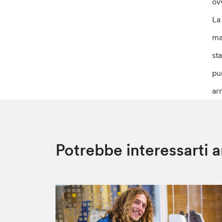
ov
L
ma
st
pu
ar
Potrebbe interessarti 