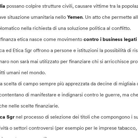
lia
possano colpire strutture civili, causare vittime tra la popol
ave situazione umanitaria nello
Yemen
. Un atto che permette all
plomatico nella richiesta di una soluzione politica al conflitto.
 finanza etica nasce come movimento
contro i business legati
ca ed Etica Sgr offrono a persone e istituzioni la possibilità di r
naro non sarà mai utilizzato per finanziare chi si arricchisce pr
ritti umani nel mondo.
a scelta di campo sempre più apprezzata da decine di migliaia di
contentano di manifestare e indignarsi contro le guerre, ma ch
che nelle scelte finanziarie.
ica Sgr
nel processo di selezione dei titoli che compongono i su
tività o settori controversi (per esempio per le imprese tabacco,