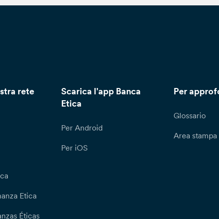
stra rete
Scarica l'app Banca
Per approf
Etica
Glossario
Per Android
Area stampa
Per iOS
ica
nanza Etica
nzas Éticas