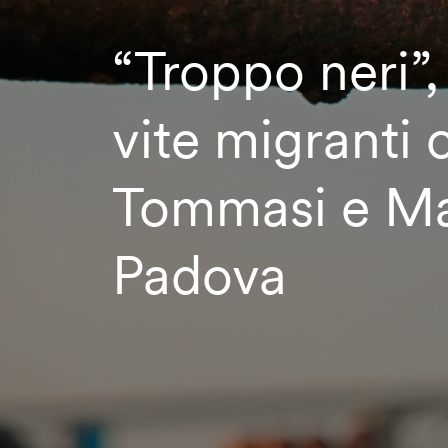
“Troppo neri”,
vite migranti 
Tommasi e Ma
Padova