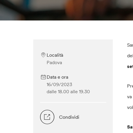
Sa
Località
de
Padova
se
Data e ora
16/09/2023
Pr
dalle 18.00
alle 19.30
va
vol
Condividi
Sa