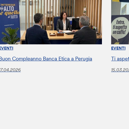
EVENTI
EVENTI
Buon Compleanno Banca Etica a Perugia
Ti aspet
17.04.2026
15.03.2