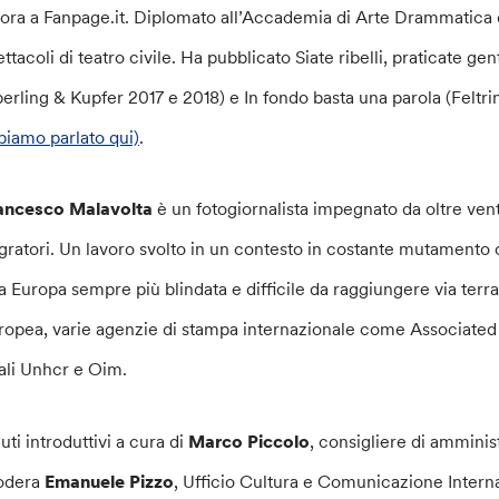
vora a Fanpage.it. Diplomato all’Accademia di Arte Drammatica 
ettacoli di teatro civile. Ha pubblicato Siate ribelli, praticate g
perling & Kupfer 2017 e 2018) e In fondo basta una parola (Feltrin
biamo parlato qui)
.
ancesco Malavolta
è un fotogiornalista impegnato da oltre ven
gratori. Un lavoro svolto in un contesto in costante mutamento ch
a Europa sempre più blindata e difficile da raggiungere via terr
ropea, varie agenzie di stampa internazionale come Associated 
ali Unhcr e Oim.
uti introduttivi a cura di
Marco Piccolo
, consigliere di amminis
odera
Emanuele Pizzo
, Ufficio Cultura e Comunicazione Interna