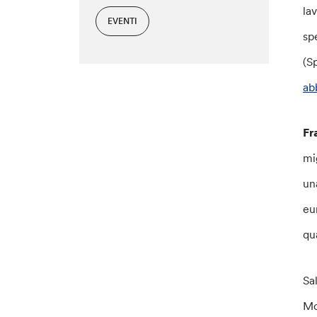
la
EVENTI
sp
(S
ab
Fr
mi
un
eu
qu
Sal
M