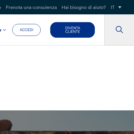
o
Prenota una consulenza
Hai bisogno di aiuto?
IT
DIVENTA
e
ACCEDI
CLIENTE