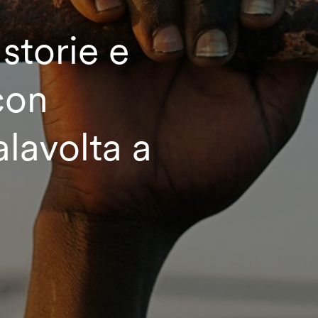
 storie e
con
lavolta a