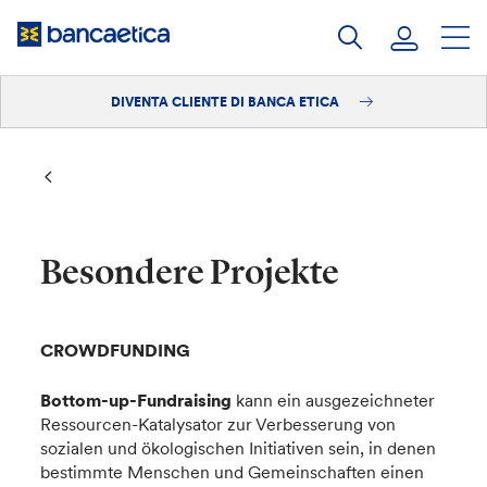
Salta
al
contenuto
DIVENTA CLIENTE DI BANCA ETICA
Accedi
Diventa cliente
Besondere Projekte
CROWDFUNDING
Bottom-up-Fundraising
kann ein ausgezeichneter
Ressourcen-Katalysator zur Verbesserung von
sozialen und ökologischen Initiativen sein, in denen
bestimmte Menschen und Gemeinschaften einen