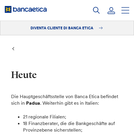
Salta
al
contenuto
DIVENTA CLIENTE DI BANCA ETICA
Accedi
Diventa cliente
Heute
Die Hauptgeschäftsstelle von Banca Etica befindet
sich in
Padua
. Weiterhin gibt es in Italien:
21 regionale Filialen;
18 Finanzberater, die die Bankgeschäfte auf
Provinzebene sicherstellen;