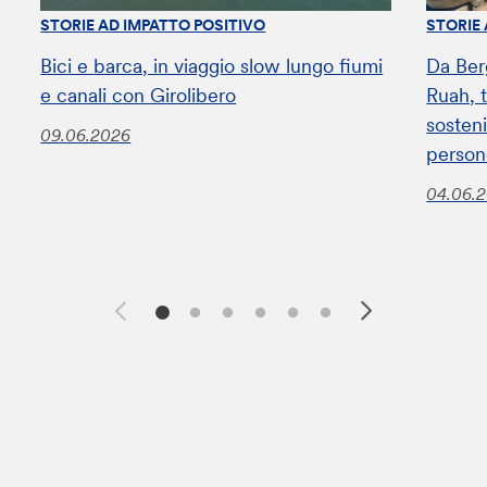
STORIE AD IMPATTO POSITIVO
STORIE
Bici e barca, in viaggio slow lungo fiumi
Da Ber
e canali con Girolibero
Ruah, t
sosteni
09.06.2026
perso
04.06.