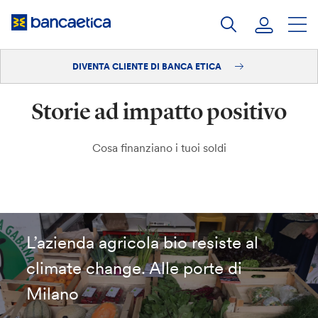
Salta
al
contenuto
DIVENTA CLIENTE DI BANCA ETICA
Accedi
Storie ad impatto positivo
Diventa cliente
Cosa finanziano i tuoi soldi
L’azienda agricola bio resiste al
climate change. Alle porte di
Milano