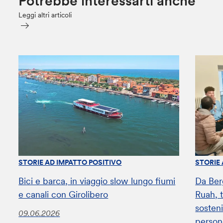
Potrebbe interessarti anche
Leggi altri articoli
STORIE AD IMPATTO POSITIVO
STORIE
Bici e barca, in viaggio slow lungo fiumi
Da Ber
e canali con Girolibero
Ruah, t
sosteni
09.06.2026
perso