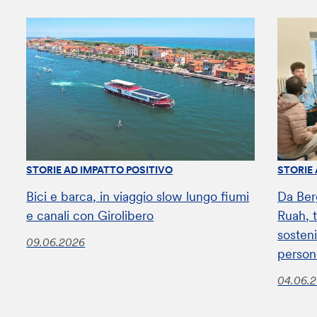
STORIE AD IMPATTO POSITIVO
STORIE
Bici e barca, in viaggio slow lungo fiumi
Da Ber
e canali con Girolibero
Ruah, t
sosteni
09.06.2026
perso
04.06.