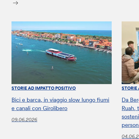
STORIE AD IMPATTO POSITIVO
STORIE
Bici e barca, in viaggio slow lungo fiumi
Da Ber
e canali con Girolibero
Ruah, t
sosteni
09.06.2026
perso
04.06.