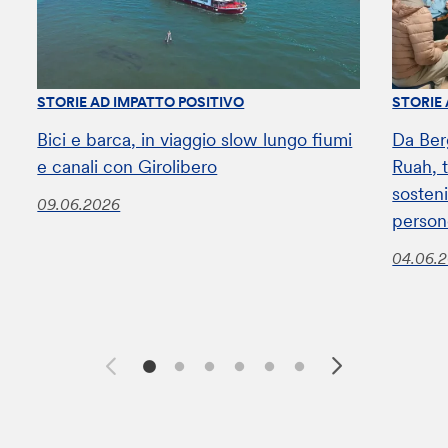
STORIE AD IMPATTO POSITIVO
STORIE
Bici e barca, in viaggio slow lungo fiumi
Da Ber
e canali con Girolibero
Ruah, t
sosteni
09.06.2026
perso
04.06.