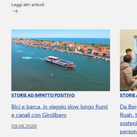
Leggi altri articoli
STORIE AD IMPATTO POSITIVO
STORIE
Bici e barca, in viaggio slow lungo fiumi
Da Ber
e canali con Girolibero
Ruah, t
sosteni
09.06.2026
perso