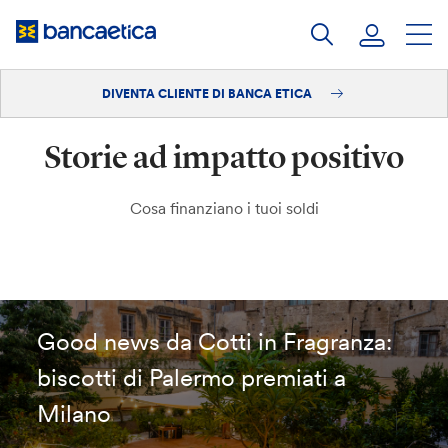
Salta
al
contenuto
DIVENTA CLIENTE DI BANCA ETICA
Accedi
Storie ad impatto positivo
Diventa cliente
Cosa finanziano i tuoi soldi
Good news da Cotti in Fragranza:
biscotti di Palermo premiati a
Milano