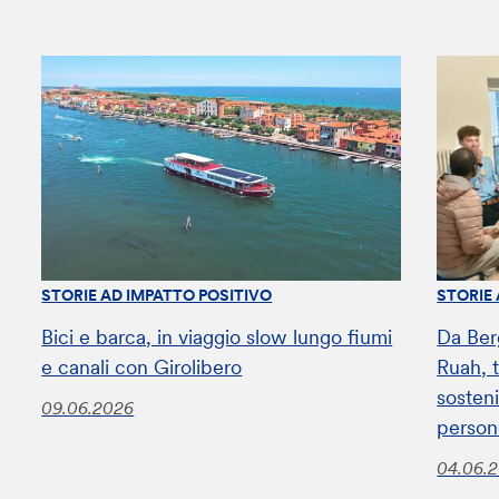
STORIE AD IMPATTO POSITIVO
STORIE
Bici e barca, in viaggio slow lungo fiumi
Da Ber
e canali con Girolibero
Ruah, t
sosteni
09.06.2026
perso
04.06.