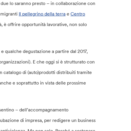
re due lo saranno presto – in collaborazione con
 migranti
Il pellegrino della terra
e
Centro
à, è offrire opportunità lavorative, non solo
e qualche degustazione a partire dal 2017,
 organizzazioni). E che oggi si è strutturato con
 catalogo di (auto)prodotti distribuiti tramite
 anche e soprattutto in vista delle prossime
Cosentino – dell’accompagnamento
ncubazione di impresa, per redigere un business
ri antiviolenza. Ma non solo. Perché a sostenere