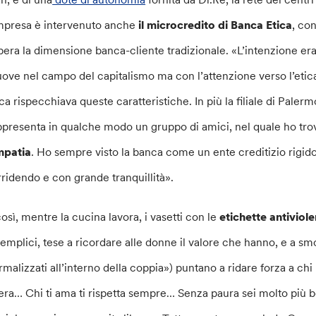
impresa è intervenuto anche
il microcredito di Banca Etica
, co
pera la dimensione banca-cliente tradizionale. «L’intenzione era 
ove nel campo del capitalismo ma con l’attenzione verso l’etica,
ica rispecchiava queste caratteristiche. In più la filiale di Pal
ppresenta in qualche modo un gruppo di amici, nel quale ho tro
mpatia
. Ho sempre visto la banca come un ente creditizio rigido 
rridendo e con grande tranquillità».
così, mentre la cucina lavora, i vasetti con le
etichette antiviol
semplici, tese a ricordare alle donne il valore che hanno, e a sm
rmalizzati all’interno della coppia») puntano a ridare forza a chi 
bera… Chi ti ama ti rispetta sempre… Senza paura sei molto più b