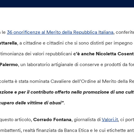
a le
36 onorificenze al Merito della Repubblica Italiana
, conferi
ttarella
, a cittadine e cittadini che si sono distinti per impegn
stimonianza dei valori repubblicani
c’è anche Nicoletta Cosent
 Palermo
, un laboratorio artigianale di conserve e prodotti da fo
coletta è stata nominata Cavaliere dell’Ordine al Merito della Re
azione e per il contributo offerto nella promozione di una cult
cupero delle vittime di abusi”
.
 questo articolo,
Corrado Fontana
, giornalista di
Valori.it
, ci po
mbattenti, realtà finanziata da Banca Etica e le cui etichette anti