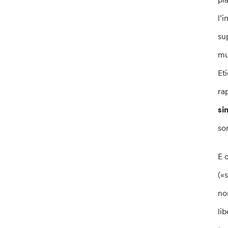
l’
su
mu
Et
ra
si
so
E 
(«
no
li