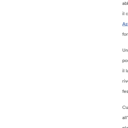
ab
il
Ast
fo
Un
po
il
ri
fes
Cu
al
pl