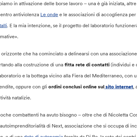
biamo in attivazione delle borse lavoro – una è già iniziata, alt
 centro antiviolenza
Le onde
e le associazioni di accoglienza per
alli
. E la mia intenzione, se il progetto del laboratorio funzioner
rmative».
 orizzonte che ha cominciato a delinearsi con una associazione 
rtando alla costruzione di una
fitta rete di contatti
(individui e
 laboratorio e la bottega vicino alla Fiera del Mediterraneo, con un
vendite, oppure con gli
ordini conclusi online sul
sito internet
,
tività natalizie.
oche combattenti ha avuto bisogno – oltre che di Nicoletta 
l’autoimprenditorialità di Next, associazione che si occupa di i
an, e di una
dote di autonomia
fornita da Di.Re, la rete dei cent