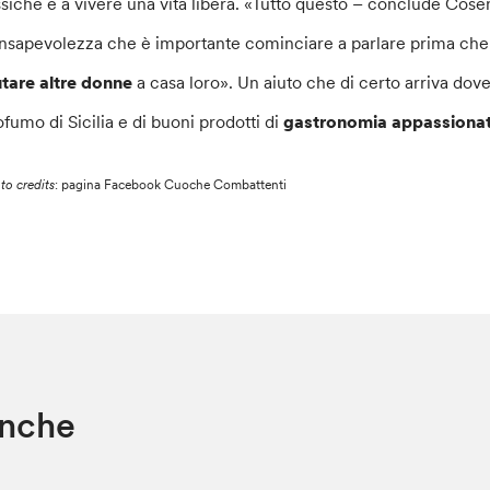
ssiche e a vivere una vita libera. «Tutto questo – conclude Cose
nsapevolezza che è importante cominciare a parlare prima che ci 
utare altre donne
a casa loro». Un aiuto che di certo arriva dove
ofumo di Sicilia e di buoni prodotti di
gastronomia appassiona
to credits
: pagina Facebook Cuoche Combattenti
anche