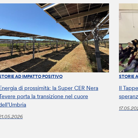
STORIE AD IMPATTO POSITIVO
STORIE 
Energia di prossimità: la Super CER Nera
Il Tappe
Tevere porta la transizione nel cuore
speranz
dell’Umbria
17.05.20
21.05.2026