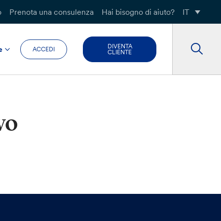
o
Prenota una consulenza
Hai bisogno di aiuto?
IT
DIVENTA
e
ACCEDI
CLIENTE
vo