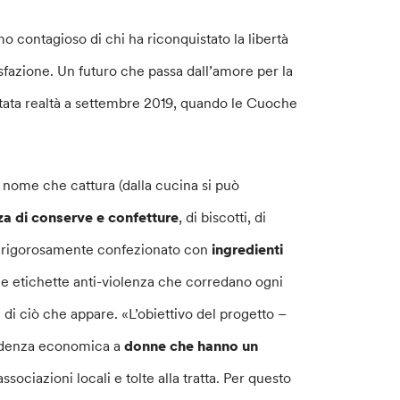
o contagioso di chi ha riconquistato la libertà
isfazione. Un futuro che passa dall’amore per la
ntata realtà a settembre 2019, quando le Cuoche
o nome che cattura (dalla cucina si può
a di conserve e confetture
, di biscotti, di
tto rigorosamente confezionato con
ingredienti
alle etichette anti-violenza che corredano ogni
i ciò che appare. «L’obiettivo del progetto –
pendenza economica a
donne che hanno un
ssociazioni locali e tolte alla tratta. Per questo