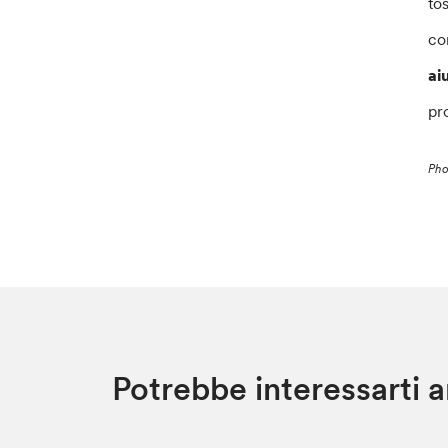
to
co
ai
pr
Pho
Potrebbe interessarti 