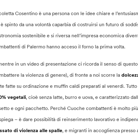
coletta Cosentino è una persona con le idee chiare e l’entusiasm
 è spinto da una volontà caparbia di costruirsi un futuro di sodd
stronomia sostenibile e si riversa nell’impresa economica dive
mbattenti di Palermo hanno acceso il forno la prima volta.
mentre in un video di presentazione ci ricorda il senso di quest
mbattere la violenza di genere), di fronte a noi scorre la
dolcezz
rte fatte su ordinazione e muffin caldi preparati al venerdì. Tu
0% vegetali
, cioè senza latte, burro e uova, e caratterizzato d
setto e ogni pacchetto. Perché Cuoche combattenti è molto più d
 spiega – è dare possibilità di reinserimento lavorativo e indi
ssato di violenza alle spalle
, e migranti in accoglienza presso a