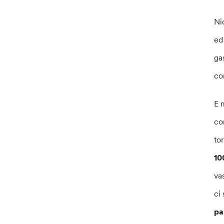
Ni
ed
ga
co
E 
co
to
10
va
ci
pa