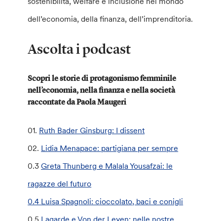
sostenibilità, welfare e inclusione nel mondo
dell’economia, della finanza, dell’imprenditoria.
Ascolta i podcast
Scopri le storie di protagonismo femminile
nell’economia, nella finanza e nella società
raccontate da Paola Maugeri
01.
Ruth Bader Ginsburg: I dissent
02.
Lidia Menapace: partigiana per sempre
0.3
Greta Thunberg e Malala Yousafzai: le
ragazze del futuro
0.4 Luisa Spagnoli: cioccolato, baci e conigli
0.5
Lagarde e Von der Leyen: nelle nostre