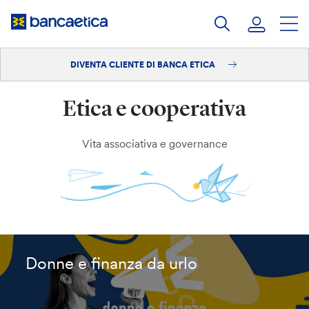
Salta
al
contenuto
DIVENTA CLIENTE DI BANCA ETICA
Accedi
Etica e cooperativa
Diventa cliente
Vita associativa e governance
Donne e finanza da urlo