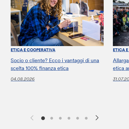
ETICA E COOPERATIVA
ETICA 
Socio o cliente? Ecco i vantaggi di una
Allarga
scelta 100% finanza etica
etica a
04.08.2026
31.07.2