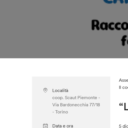
Asse
Il c
Località
coop. Scaut Piemonte -
“
Via Bardonecchia 77/18
- Torino
Data e ora
5 di