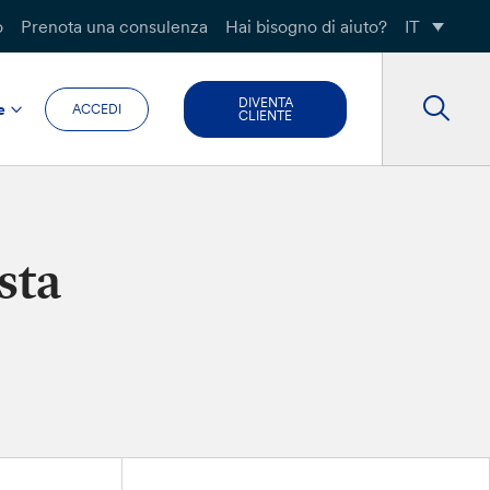
o
Prenota una consulenza
Hai bisogno di aiuto?
IT
DIVENTA
e
ACCEDI
CLIENTE
sta