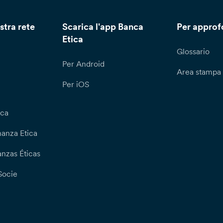
stra rete
Scarica l'app Banca
Per approf
Etica
Glossario
Per Android
Area stampa
Per iOS
ica
nanza Etica
nzas Éticas
Socie