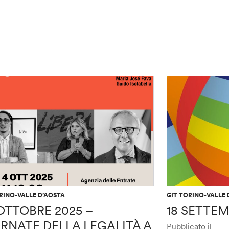
RINO-VALLE D’AOSTA
GIT TORINO-VALLE 
OTTOBRE 2025 –
18 SETTEM
RNATE DELLA LEGALITÀ A
Pubblicato il