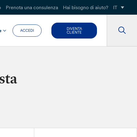
o
Prenota una consulenza
Hai bisogno di aiuto?
IT
DIVENTA
e
ACCEDI
CLIENTE
sta