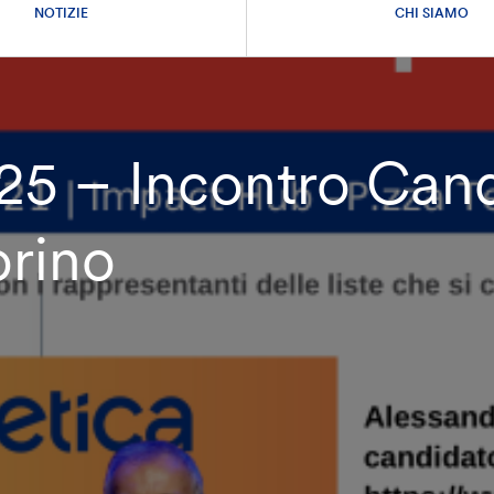
NOTIZIE
CHI SIAMO
5 – Incontro Cand
orino