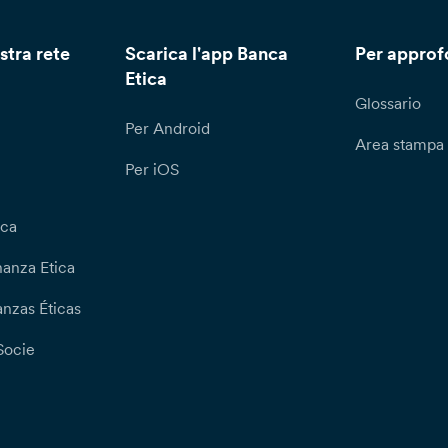
stra rete
Scarica l'app Banca
Per approf
Etica
Glossario
Per Android
Area stampa
Per iOS
ica
nanza Etica
nzas Éticas
Socie