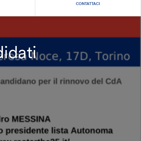
CONTATTACI
idati