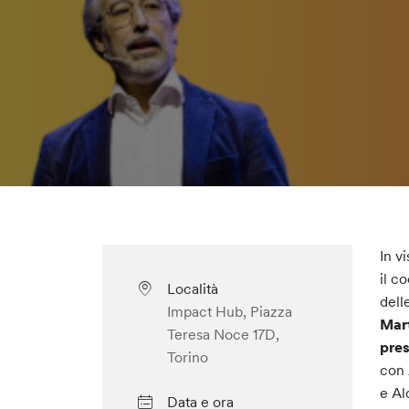
In v
il c
Località
dell
Impact Hub, Piazza
Mart
Teresa Noce 17D,
pres
Torino
con 
e Al
Data e ora