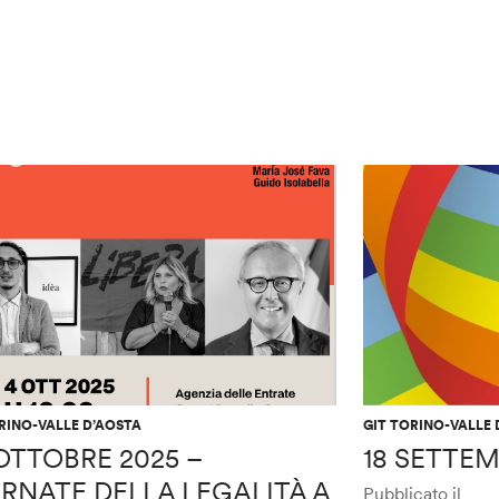
RINO-VALLE D’AOSTA
GIT TORINO-VALLE 
OTTOBRE 2025 –
18 SETTEM
RNATE DELLA LEGALITÀ A
Pubblicato il