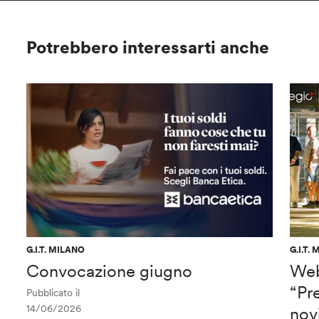
Potrebbero interessarti anche
G.I.T. MILANO
G.I.T.
Convocazione giugno
Web
“Pre
Pubblicato il
14/06/2026
nov