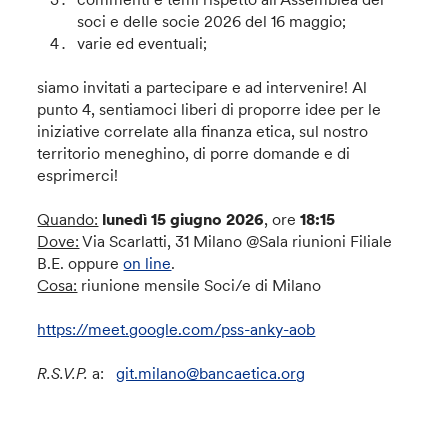
soci e delle socie 2026 del 16 maggio;
varie ed eventuali;
siamo invitati a partecipare e ad intervenire! Al
punto 4, sentiamoci liberi di proporre idee per le
iniziative correlate alla finanza etica, sul nostro
territorio meneghino, di porre domande e di
esprimerci!
Quando:
lunedì 15 giugno 2026
, ore
18:15
Dove:
Via Scarlatti, 31 Milano @Sala riunioni Filiale
B.E. oppure
on line
.
Cosa:
riunione mensile Soci/e di Milano
https://meet.google.com/pss-anky-aob
R.S.V.P.
a:
git.milano@bancaetica.org