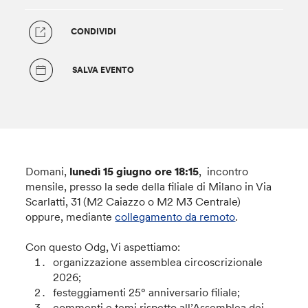
CONDIVIDI
SALVA EVENTO
Domani,
lunedì 15 giugno ore 18:15
, incontro
mensile, presso la sede della filiale di Milano in Via
Scarlatti, 31 (M2 Caiazzo o M2 M3 Centrale)
oppure, mediante
collegamento da remoto
.
Con questo Odg, Vi aspettiamo:
organizzazione assemblea circoscrizionale
2026;
festeggiamenti 25° anniversario filiale;
commenti e temi rispetto all’Assemblea dei