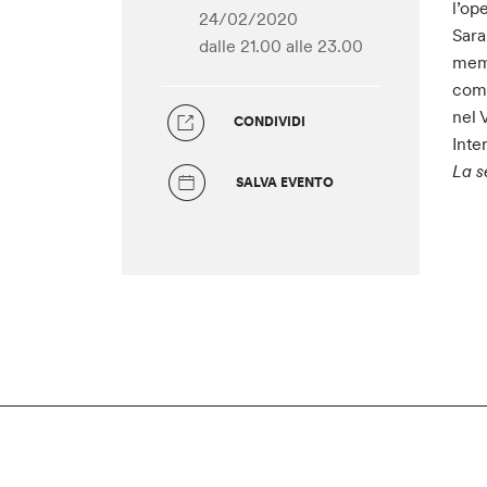
l’op
24/02/2020
Sara
dalle 21.00
alle 23.00
memb
comp
nel 
CONDIVIDI
Inte
La s
SALVA EVENTO