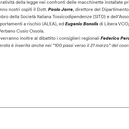
eratività della legge nei confronti delle macchinette installate pr
nno nostri ospiti il Dott.
Paolo Jarre
, direttore del Dipartiment
ro della Società Italiana Tossicodipendenze (SITD) e dell’Assoc
ortamenti a rischio (ALEA), ed
Eugenio Bonolis
di Libera VCO, 
Verbano Cusio Ossola.
rverranno inoltre al dibattito i consiglieri regionali
Federico Per
erata è inserita anche nei “100 passi verso il 21 marzo” del co