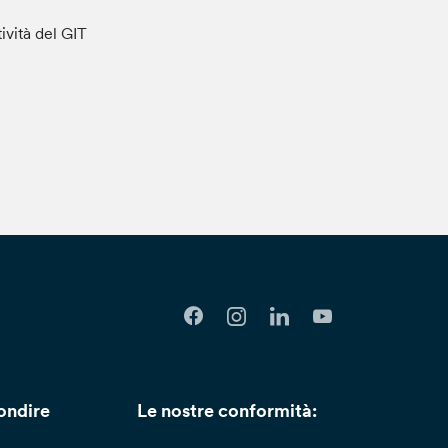
tività del GIT
ondire
Le nostre conformità: