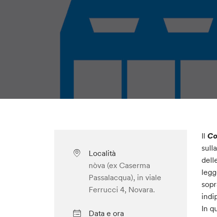
Il
Co
sull
Località
dell
nòva (ex Caserma
legg
Passalacqua), in viale
sopr
Ferrucci 4, Novara.
indi
In q
Data e ora