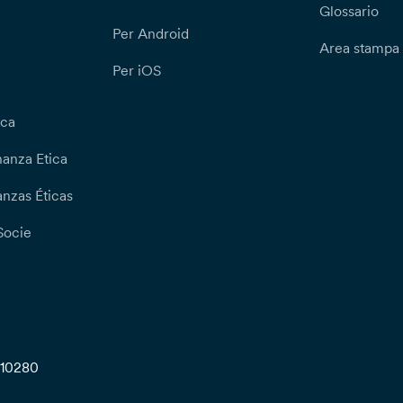
Glossario
Per Android
Area stampa
Per iOS
ica
nanza Etica
nzas Éticas
Socie
710280