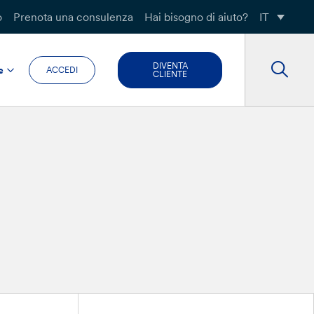
o
Prenota una consulenza
Hai bisogno di aiuto?
IT
DIVENTA
e
ACCEDI
CLIENTE