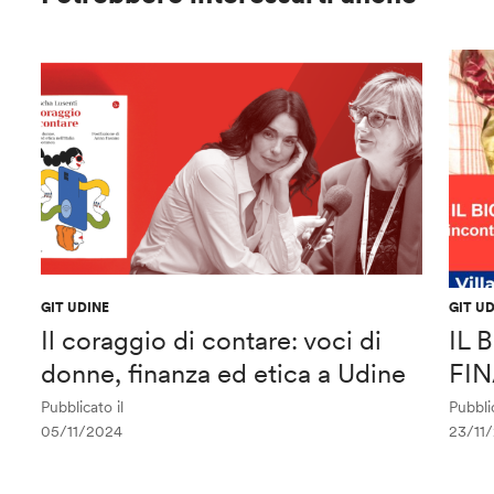
GIT UDINE
GIT U
Il coraggio di contare: voci di
IL
donne, finanza ed etica a Udine
FI
Pubblicato il
Pubblic
05/11/2024
23/11