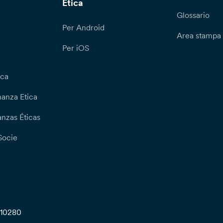
Etica
Glossario
Per Android
Area stampa
Per iOS
ica
nanza Etica
nzas Éticas
Socie
710280