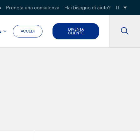
o
Prenota una consulenza
Hai bisogno di aiuto?
IT
DIVENTA
e
ACCEDI
CLIENTE