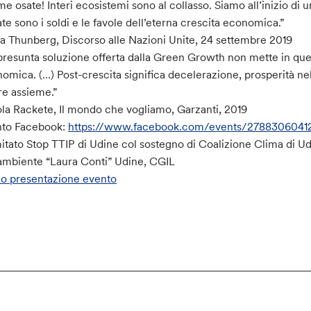
e osate! Interi ecosistemi sono al collasso. Siamo all’inizio di u
ate sono i soldi e le favole dell’eterna crescita economica.”
a Thunberg, Discorso alle Nazioni Unite, 24 settembre 2019
presunta soluzione offerta dalla Green Growth non mette in ques
omica. (…) Post-crescita significa decelerazione, prosperità ne
re assieme.”
la Rackete, Il mondo che vogliamo, Garzanti, 2019
nto Facebook:
https://www.facebook.com/events/2788306041
tato Stop TTIP di Udine col sostegno di Coalizione Clima di Udi
mbiente “Laura Conti” Udine, CGIL
o presentazione evento