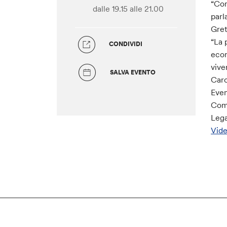
“Com
dalle 19.15
alle 21.00
parl
Gret
“La 
CONDIVIDI
econ
vive
SALVA EVENTO
Caro
Eve
Comi
Lega
Vide