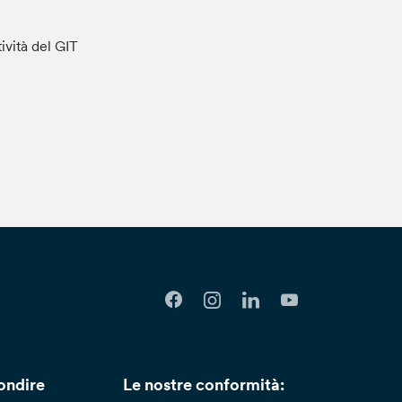
tività del GIT
ondire
Le nostre conformità: