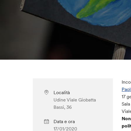
Inco
Paol
Località
17 g
Udine Viale Giobatta
Sala
Bassi, 36
Vial
Non 
Data e ora
poli
17/01/2020