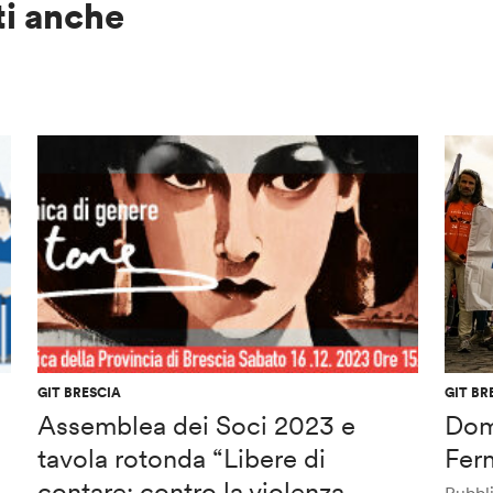
ti anche
GIT BRESCIA
GIT BR
Assemblea dei Soci 2023 e
Dom
tavola rotonda “Libere di
Ferm
contare: contro la violenza