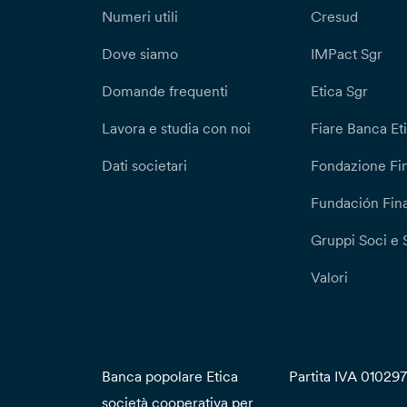
Numeri utili
Cresud
Dove siamo
IMPact Sgr
Domande frequenti
Etica Sgr
Lavora e studia con noi
Fiare Banca Et
Dati societari
Fondazione Fi
Fundación Fina
Gruppi Soci e 
Valori
Banca popolare Etica
Partita IVA 01029
società cooperativa per