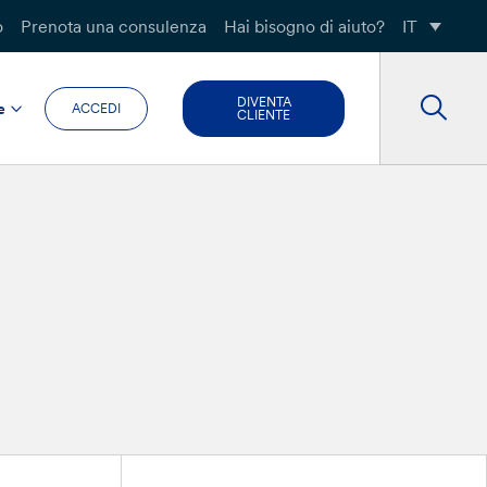
o
Prenota una consulenza
Hai bisogno di aiuto?
IT
DIVENTA
e
ACCEDI
CLIENTE