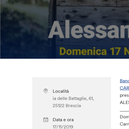
Banc
CA
Località
pre
ia delle Battaglie, 61,
ALE
25122 Brescia
___
Dome
Data e ora
Carm
17/11/2019