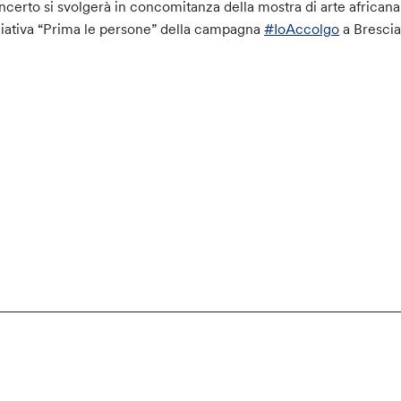
oncerto si svolgerà in concomitanza della mostra di arte african
iziativa “Prima le persone” della campagna
#IoAccolgo
a Brescia