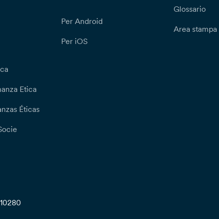
Glossario
Per Android
Area stampa
Per iOS
ica
nanza Etica
nzas Éticas
Socie
710280