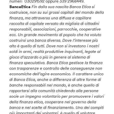
numeri 030291592 oppure 339 2968449.
BancaEtica
Fin dalla sua nascita Banca Etica si
costruisce, non su sui grossi capitali del mondo della
finanza, ma attraverso una diffusa e capillare
raccolta di capitale versato da migliaia di cittadini
responsabili, associazioni, parrocchie, cooperative
ecc. Un grande movimento di popolo che ha voluto
costruirsi una banca diversa. Dove l’interesse più
alto è quello di tutti. Dove non si investono i nostri
soldi in armi, realtà produttive inquinanti, legate al
gioco d’azzardo o più in genere al sistema di
finanza speculativa.
Banca Etica gestisce la finanza
con trasparenze e controllo delle conseguenze non
economiche dell’agire economico.
Il carattere unico
di Banca Etica, anche a differenza di altre forme di
banche responsabili nel mondo, è anche quello di
rapportarsi alla comunità chiedendo alle persone
socie un impegno volontario per promuovere i valori
della finanza etica, cooperare nel governo della
banca e nel scelte di finanziamento. Uno dei compiti
più importanti dei volontari ,è quello di valutare