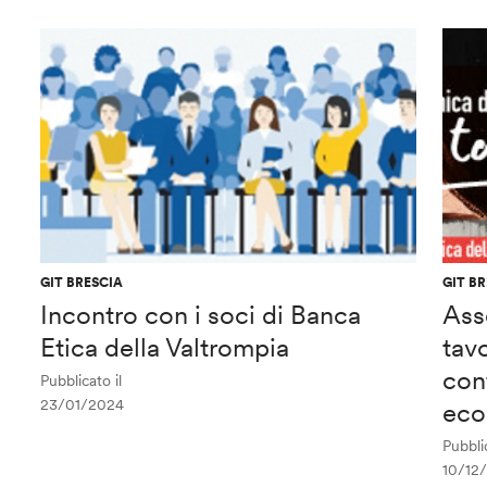
GIT BRESCIA
GIT B
Incontro con i soci di Banca
Ass
Etica della Valtrompia
tav
con
Pubblicato il
23/01/2024
eco
Pubblic
10/12