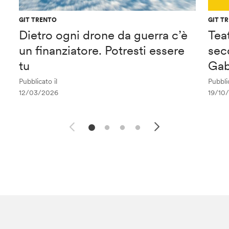
GIT TRENTO
GIT T
Dietro ogni drone da guerra c’è
Tea
un finanziatore. Potresti essere
sec
tu
Gab
Pubblicato il
Pubblic
12/03/2026
19/10