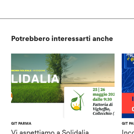
Potrebbero interessarti anche
GIT PARMA
GIT P
Vi aspettiamo a Solidalia
Inc