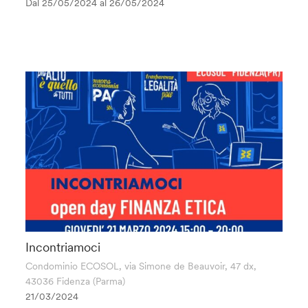
Dal 25/05/2024 al
26/05/2024
Incontriamoci
Condominio ECOSOL, via Simone de Beauvoir, 47 dx,
43036 Fidenza (Parma)
21/03/2024