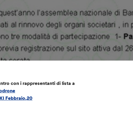
ntro con i rappresentanti di lista a
odrone
XI Febbraio,20
e/Via+11+Febbraio,+20,+20090+Vimodrone+MI/@45.5134667,9.