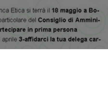
2835263,17z/data=!3m1!4b1!4m5!3m4!1s0x4786c7e442062d95: