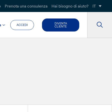
o
Prenota una consulenza
Hai bisogno di aiuto?
IT
DIVENTA
e
ACCEDI
CLIENTE