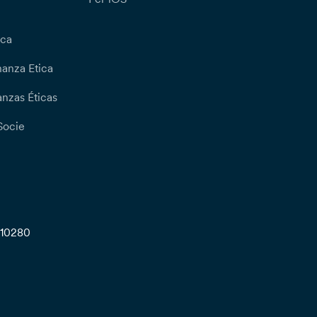
ica
nanza Etica
nzas Éticas
Socie
710280