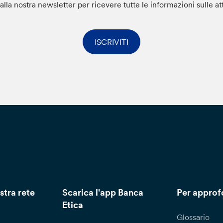
i alla nostra newsletter per ricevere tutte le informazioni sulle at
ISCRIVITI
stra rete
Scarica l'app Banca
Per approf
Etica
Glossario