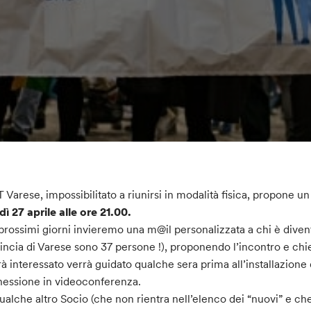
IT Varese, impossibilitato a riunirsi in modalità fisica, propone u
dì 27 aprile alle ore 21.00.
prossimi giorni invieremo una m@il personalizzata a chi è divent
incia di Varese sono 37 persone !), proponendo l’incontro e chie
irà interessato verrà guidato qualche sera prima all’installazione 
essione in videoconferenza.
ualche altro Socio (che non rientra nell’elenco dei “nuovi” e ch