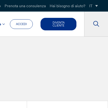
o
Prenota una consulenza
Hai bisogno di aiuto?
IT
DIVENTA
e
ACCEDI
CLIENTE