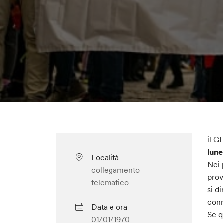
il G
lune
Località
Nei 
collegamento
prov
telematico
si d
conn
Data e ora
Se q
01/01/1970