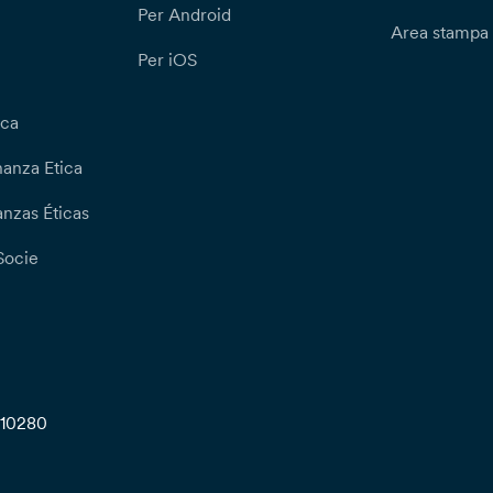
Per Android
Area stampa
Per iOS
ica
nanza Etica
nzas Éticas
Socie
710280