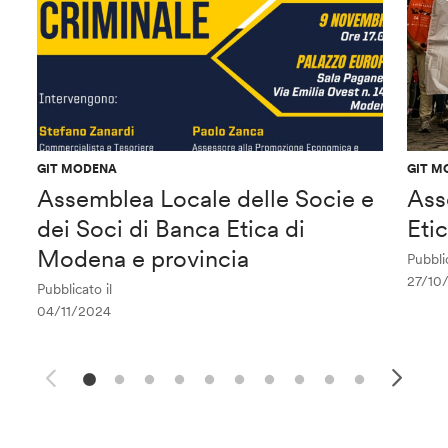
GIT MODENA
GIT M
Assemblea Locale delle Socie e
Ass
dei Soci di Banca Etica di
Eti
Modena e provincia
Pubblic
27/10
Pubblicato il
04/11/2024