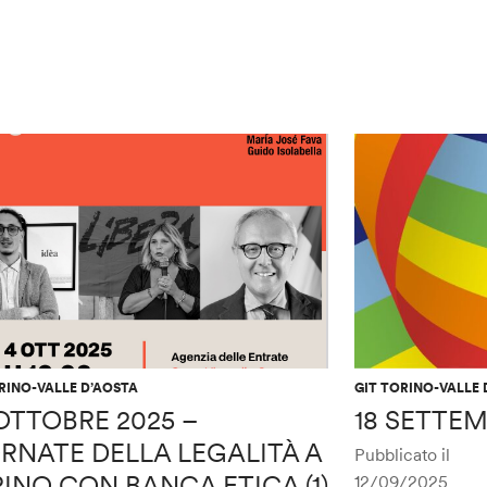
RINO-VALLE D’AOSTA
GIT TORINO-VALLE 
OTTOBRE 2025 –
18 SETTEM
RNATE DELLA LEGALITÀ A
Pubblicato il
INO CON BANCA ETICA (1)
12/09/2025