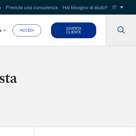
o
Prenota una consulenza
Hai bisogno di aiuto?
IT
DIVENTA
e
ACCEDI
CLIENTE
sta