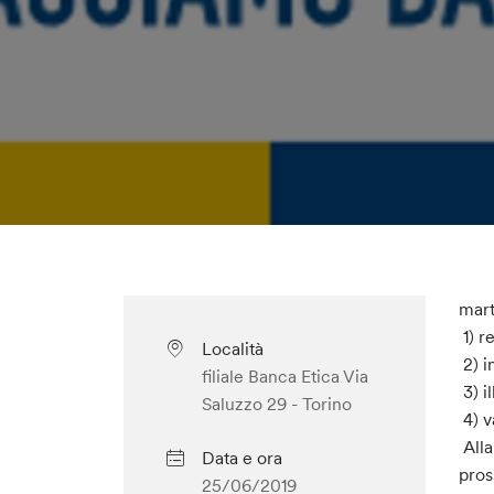
mart
1) r
Località
2) i
filiale Banca Etica Via
3) i
Saluzzo 29 - Torino
4) v
Alla
Data e ora
pros
25/06/2019