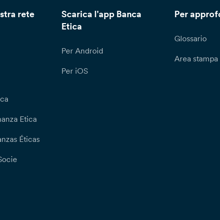
stra rete
Scarica l'app Banca
Per approf
Etica
Glossario
Per Android
Area stampa
Per iOS
ica
nanza Etica
nzas Éticas
Socie