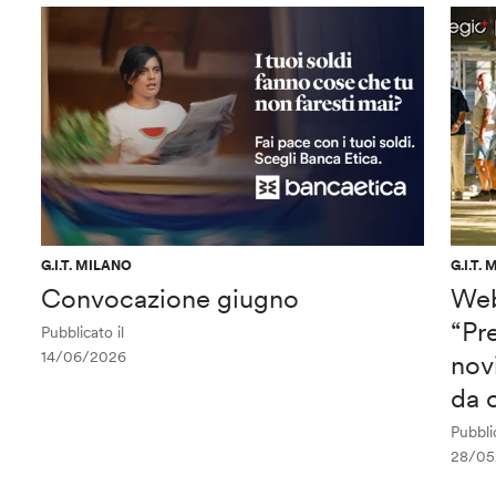
G.I.T. MILANO
G.I.T.
Convocazione giugno
Web
“Pre
Pubblicato il
14/06/2026
nov
da 
Pubblic
28/05