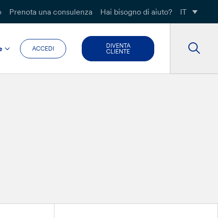
o
Prenota una consulenza
Hai bisogno di aiuto?
IT
DIVENTA
e
ACCEDI
CLIENTE