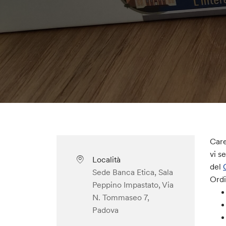
Care
vi s
Località
del
Sede Banca Etica, Sala
Ordi
Peppino Impastato, Via
N. Tommaseo 7,
Padova