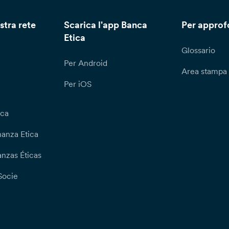
stra rete
Scarica l'app Banca
Per approf
Etica
Glossario
Per Android
Area stampa
Per iOS
ica
nanza Etica
nzas Éticas
Socie