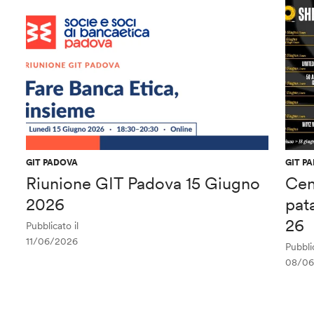
GIT PADOVA
GIT P
Riunione GIT Padova 15 Giugno
Cen
2026
pat
26
Pubblicato il
11/06/2026
Pubblic
08/06