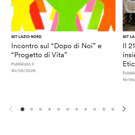
GIT LAZIO NORD
GIT L
Incontro sul “Dopo di Noi” e
Il 
“Progetto di Vita”
ins
Eti
Pubblicato il
30/05/2026
Pubblic
19/06