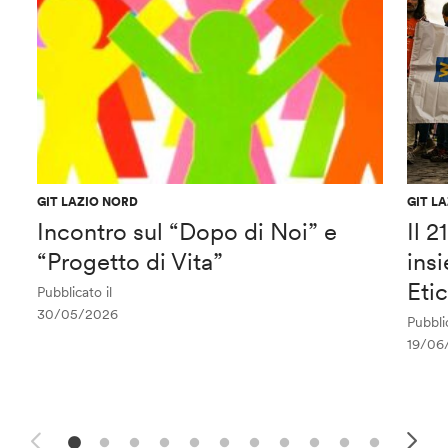
GIT LAZIO NORD
GIT L
Incontro sul “Dopo di Noi” e
Il 
“Progetto di Vita”
ins
Eti
Pubblicato il
30/05/2026
Pubblic
19/06