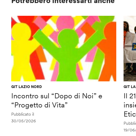
Potrebbero interessarti anche
GIT LAZIO NORD
GIT L
Incontro sul “Dopo di Noi” e
Il 
“Progetto di Vita”
ins
Eti
Pubblicato il
30/05/2026
Pubblic
19/06