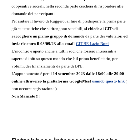
cooperative sociali, nella seconda parte cercherà di rispondere alle
domande dei partecipanti.
Per aiutare il lavoro di Ruggero, al fine di predisporre la prima parte
già su tematiche che si ritengono sensibili,
si chiede ai GIT
s
di
raccogliere un primo gruppo di domande
da parte dei valutatori
ed
inviarle entro il 08/09/23 alla email
GIT BE Lazio Nord
L’incontro è aperto
anche
a tutti i soci che fossero interessati a
saperne di più
su
questo mondo che è il primo beneficiario, per
volumi, dei finanziamenti da parte di BPE.
L’appuntamento è per il
14 settembre 2023 dalle 18:00 alle 20:00
online
attraverso la piattaforma
GoogleMeet
usando questo link
(
non occorre registrazione ).
Non Mancate !!!