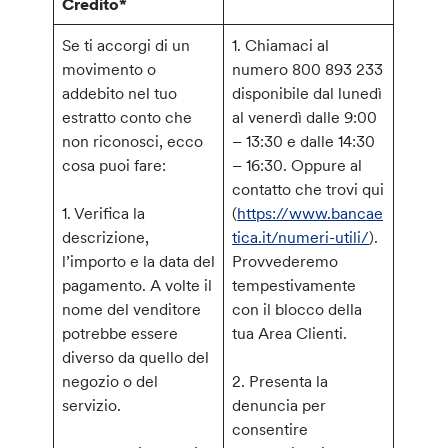
Credito*
Se ti accorgi di un
1. Chiamaci al
movimento o
numero 800 893 233
addebito nel tuo
disponibile dal lunedì
estratto conto che
al venerdì dalle 9:00
non riconosci, ecco
– 13:30 e dalle 14:30
cosa puoi fare:
– 16:30. Oppure al
contatto che trovi qui
1. Verifica la
(
https://www.bancae
descrizione,
tica.it/numeri-utili/
).
l’importo e la data del
Provvederemo
pagamento. A volte il
tempestivamente
nome del venditore
con il blocco della
potrebbe essere
tua Area Clienti.
diverso da quello del
negozio o del
2. Presenta la
servizio.
denuncia per
consentire