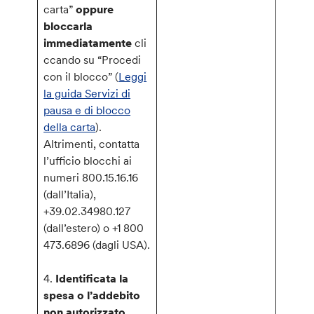
carta”
oppure
bloccarla
immediatamente
cli
ccando su “Procedi
con il blocco” (
Leggi
la guida Servizi di
pausa e di blocco
della carta
).
Altrimenti, contatta
l’ufficio blocchi ai
numeri 800.15.16.16
(dall’Italia),
+39.02.34980.127
(dall’estero) o +1 800
473.6896 (dagli USA).
4.
Identificata la
spesa o l’addebito
non autorizzato,