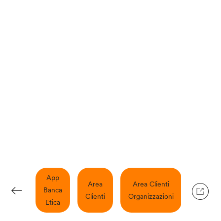
App
Carte
Area
Area Clienti
Banca
Di
Clienti
Organizzazioni
Etica
Credito