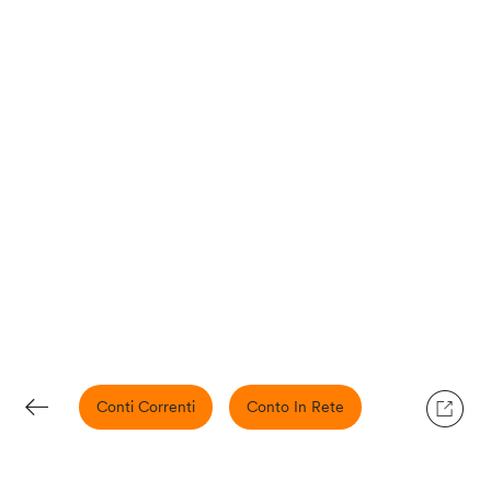
Conti Correnti
Conto In Rete